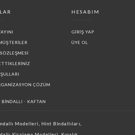
LAR
HESABIM
YAYINI
GİRİŞ YAP
MÜŞTERİLER
ÜYE OL
 SÖZLEŞMESİ
ETTİKLERİNİZ
OŞULLARI
RGANİZASYON ÇÖZÜM
BİNDALLI - KAFTAN
allı Modelleri, Hint Bindallıları,
ndallı Kiralama Modelleri, Kınalık