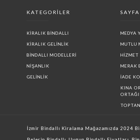
KATEGORİLER
SAYFA
KİRALIK BİNDALLI
MEDYA 
KİRALIK GELİNLİK
MUTLU 
BİNDALLI MODELLERİ
HİZMET
NİŞANLIK
MERAK 
GELİNLİK
İADE K
KINA O
ORTAĞI
TOPTAN 
İzmir Bindallı Kiralama Mağazamızda 2024 Bind
Pelerin Bindallı, Uygun Bindallı Fiyatları, Bi