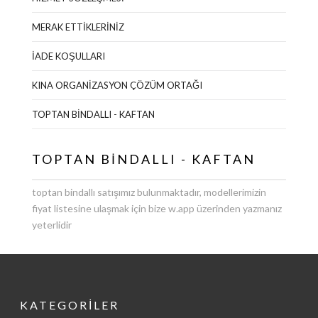
MERAK ETTİKLERİNİZ
İADE KOŞULLARI
KINA ORGANİZASYON ÇÖZÜM ORTAĞI
TOPTAN BİNDALLI - KAFTAN
TOPTAN BİNDALLI - KAFTAN
toptan bindallı satışımız bulunmaktadır, modellerimizin
fiyat listesine ulaşmak için bize w.app üzerinden yazmanız
yeterlidir
KATEGORİLER